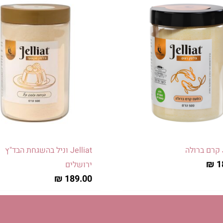
למוצר
זה
יש
מספר
סוגים.
ניתן
לבחור
את
יות
האפשרויות
בעמוד
המוצר
Jelliat וניל בהשגחת הבד"ץ
₪
1
ירושלים
₪
189.00