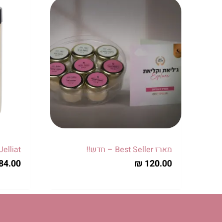
למוצר
זה
יש
מספר
סוגים.
ניתן
לבחור
את
האפשרו
בעמוד
המוצר
מארז Best Seller – חדש!!
Jelliat קרם ברולה
84.00
₪
120.00