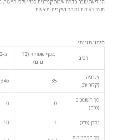
הג'ליאת עובר בקרת איכות קפדנית בכל שלבי הייצור,
מוצר באיכות גבוהה ועקבית ותוצאות
סימון תזונתי
בכף שטוחה (10
רכיב
גרם)
אנרגיה
346
35
(קלוריות)
סך השומנים
0
0
(גרם)
נתרן (מ"ג)
1
10
סך הפחמימות