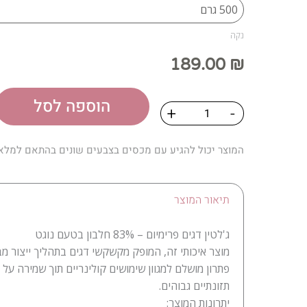
נקה
189.00
₪
הוספה לסל
כמות
+
-
של
Jelliat
המוצר יכול להגיע עם מכסים בצבעים שונים בהתאם למלא
נוגט
בהשגחת
הבד"ץ
תיאור המוצר
ירושלים
ג'לטין דגים פרימיום – 83% חלבון בטעם נוגט
מוצר איכותי זה, המופק מקשקשי דגים בתהליך ייצור מב
פתרון מושלם למגוון שימושים קולינריים תוך שמירה על 
תזונתיים גבוהים.
יתרונות המוצר: