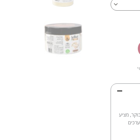
י
וקר, מציע
ערכים