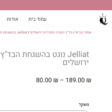
ילוג
תוכן
עמוד בית
אודות
כותרת שקופית
עמוד הבית
/
בד"ץ העדה החרדית ירושלים
/
Jelliat בהשגחת הבד"ץ ירושלים
מזמינים ומגיעים לאסוף
בתיאום 03-9325232
Jelliat נוגט בהשגחת הבד"ץ
ירושלים
לחץ כאן
טווח
80.00
₪
–
189.00
₪
מחירים:
עד
משקל