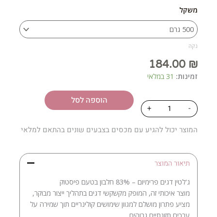
משקל
עד
נקה
184.00
₪
זמינות:
31 במלאי
הוספה לסל
כמות
+
-
של
Jelliat
המוצר יכול להגיע עם מכסים בצבעים שונים בהתאם למלאי
פיסטוק
תיאור המוצר
ג'לטין דגים פרימיום – 83% חלבון בטעם פיסטוק
מוצר איכותי זה, המופק מקשקשי דגים בתהליך ייצור מבוקר,
מציע פתרון מושלם למגוון שימושים קולינריים תוך שמירה על
ערכים תזונתיים גבוהים.