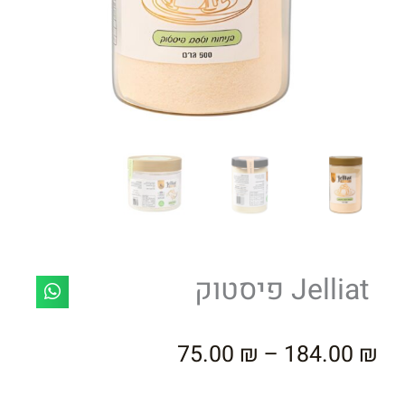
Jelliat פיסטוק
וח
75.00
₪
–
184.00
₪
ם: