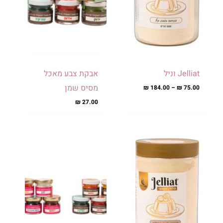
לבחור
לבחור
את
את
האפשרויות
האפשרויות
בעמוד
בעמוד
המוצר
המוצר
Jelliat וניל
אבקת צבע מאכל
מסיס שמן
₪
184.00
–
₪
75.00
₪
27.00
למוצר
למוצר
טווח
זה
זה
מחירים:
יש
יש
מספר
מספר
עד
סוגים.
סוגים.
ניתן
ניתן
לבחור
לבחור
את
את