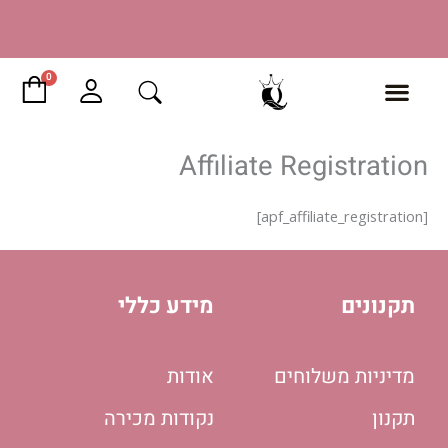
ילוג
תוכן
עגל
0
קני
Affiliate Registration
[apf_affiliate_registration]
כותרת שקופית
מזמינים ומגיעים לאסוף בתיאום 03-9325232
תקנונים
מידע כללי
לחץ כאן
מדיניות משלוחים
אודות
תקנון
נקודות מכירה