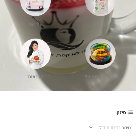
ג'ליאת
קליאת
עוגות וקינוחי ג'לי
סדנאות
סינון