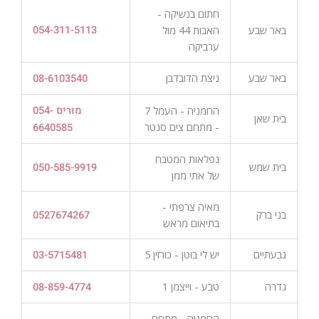
חתום בנשיקה -
באר שבע
האבות 44 מול
054-311-5113
ערביקה
באר שבע
ניצת הדובדבן
08-6103540
החמניה - העמל 7
מוריס 054-
בית שאן
- מתחם צים סנטר
6640585
נפלאות המטבח
בית שמש
050-585-9919
של אתי ממן
מאיה צרפתי -
בני ברק
0527674267
בתיאום מראש
גבעתיים
יש לי בוטן - כורזין 5
03-5715481
גדרה
טבע - וייצמן 1
08-859-4774
החמניה - מתחם