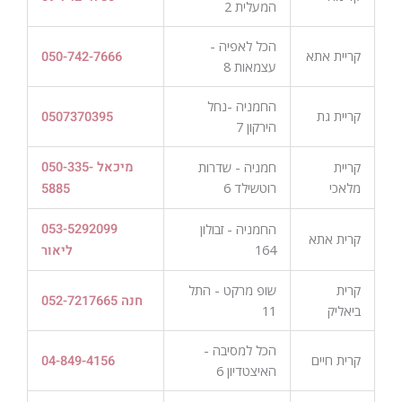
המעלית 2
הכל לאפיה -
קריית אתא
050-742-7666
עצמאות 8
החמניה -נחל
קריית גת
0507370395
הירקון 7
קריית
חמניה - שדרות
מיכאל 050-335-
מלאכי
רוטשילד 6
5885
החמניה - זבולון
053-5292099
קרית אתא
164
ליאור
קרית
שופ מרקט - התל
052-7217665 חנה
ביאליק
11
הכל למסיבה -
קרית חיים
04-849-4156
האיצטדיון 6