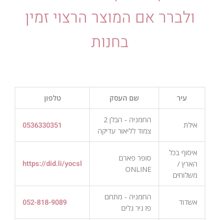
ולברר אם המוצר הרצוי זמין
בחנות
עיר
שם העסק
טלפון
החמניה - הבלן 2
אילת
0536330351
צמוד לליאור עדיקה
איסוף בכל
סופר פארם
הארץ /
https://did.li/yocsl
ONLINE
משלוחים
החמניה - מתחם
אשדוד
052-818-9089
פז ניר גלים