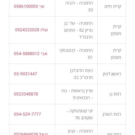
החמניה - דגניה
קרית חיים
שי 0586100005
30
החמניה - שד' בן
קרית
גוריון 82 - מתחם
שלו 0524222028
מוצקין
הרבמ"ד
קרית
החמניה - ז'בוטנסקי
אבי 054-5888012
מוצקין
61
ניצת הדובדבן
ראשון לציון
03-9031447
תרמ\"ב 32
ארץ בראשית - נתי
רמת גן
0523348878
- הכבאים 9
יוני קוסמטיקה -
רמת השרון
054-529-7777
סוקולוב 76
החמניה - קניון
רמת ישי
יגאל 0526869028