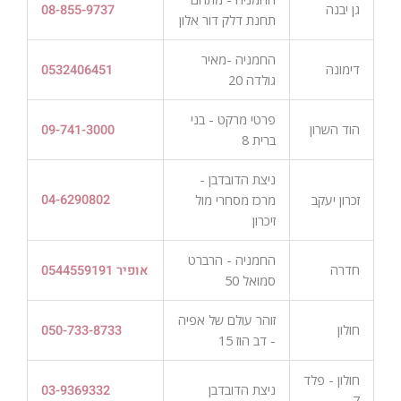
גן יבנה
08-855-9737
תחנת דלק דור אלון
החמניה -מאיר
דימונה
0532406451
גולדה 20
פרטי מרקט - בני
הוד השרון
09-741-3000
ברית 8
ניצת הדובדבן -
זכרון יעקב
מרכז מסחרי מול
04-6290802
זיכרון
החמניה - הרברט
חדרה
אופיר 0544559191
סמואל 50
זוהר עולם של אפיה
חולון
050-733-8733
- דב הוז 15
חולון - פלד
ניצת הדובדבן
03-9369332
7