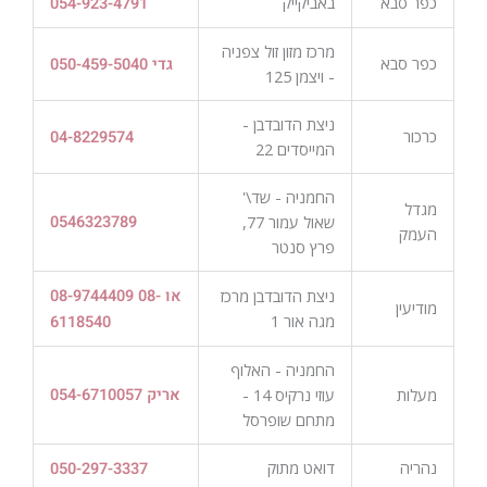
כפר סבא
באביקייק
054-923-4791
מרכז מזון זול צפניה
כפר סבא
050-459-5040 גדי
- ויצמן 125
ניצת הדובדבן -
כרכור
04-8229574
המייסדים 22
החמניה - שד\'
מגדל
שאול עמור 77,
0546323789
העמק
פרץ סנטר
ניצת הדובדבן מרכז
08-9744409 או 08-
מודיעין
מגה אור 1
6118540
החמניה - האלוף
מעלות
עוזי נרקיס 14 -
אריק 054-6710057
מתחם שופרסל
נהריה
דואט מתוק
050-297-3337