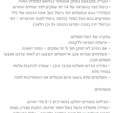
• הגבייה מתבצעת באופן אוטומטי בהתאם למסלול המנוי.
• ביטול מנוי בהתראה של 14 ימי עסקים לפני תחילת החודש
הקלנדרי הבא ובתשלום דמי ביטול בסך אחוז ההנחה של כלל
החודשים בהם נוצל המנוי (כלומר ביטול לאחר חודשיים – דמי
הביטול יהיו בגובה הפרש ההנחה ×2 וכן הלאה).
במקרה של כשל תשלום:
– תישלח התראה ללקוחה.
– אם החיוב לא יתוקן תוך 5 ימי עסקים – המנוי יושהה.
– משלוחים שנדחו עקב אי־תשלום יתבצעו רק לאחר עדכון אמצעי
תשלום תקין.
– במידה ונדרש משלוח שכבר הוכן – עשויה להיגבות עלותו
במחיר מלא.
– תשלומים שלא בוצעו אינם מבטלים את ההתחייבות למנוי.
משלוחים:
• חבילות המנויים יחולקו בתאריכים 1–5 מדי חודש.
• במידה ומשלוח נכשל בשל חוסר זמינות, כתובת שגויה, טעות