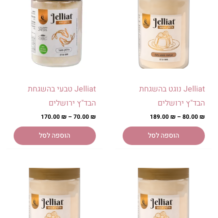
זה
זה
מחירים:
מחירים:
יש
יש
מספר
מספר
עד
עד
סוגים.
סוגים.
ניתן
ניתן
לבחור
לבחור
את
את
האפשרויות
האפשרויות
Jelliat נוגט בהשגחת
Jelliat טבעי בהשגחת
בעמוד
בעמוד
הבד"ץ ירושלים
הבד"ץ ירושלים
המוצר
המוצר
170.00
₪
–
70.00
₪
189.00
₪
–
80.00
₪
הוספה לסל
הוספה לסל
למוצר
למוצר
טווח
טווח
זה
זה
מחירים:
מחירים:
יש
יש
מספר
מספר
עד
עד
סוגים.
סוגים.