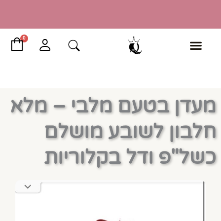
ילוג
תוכן
עגל
0
קני
כותרת שקופית
מעדן בטעם מלבי – מלא
מזמינים ומגיעים לאסוף בתיאום 03-9325232
חלבון לשובע מושלם
לחץ כאן
כשל"פ ודל בקלוריות