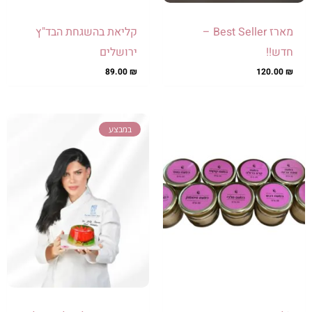
מארז Best Seller –
קליאת בהשגחת הבד"ץ
חדש!!
ירושלים
89.00
₪
120.00
₪
למוצר
המחיר
המחיר
במבצע
זה
המקורי
הנוכחי
יש
היה:
הוא:
מספר
199.00 ₪.
250.00 ₪.
סוגים.
ניתן
לבחור
את
האפשרויות
בעמוד
המוצר