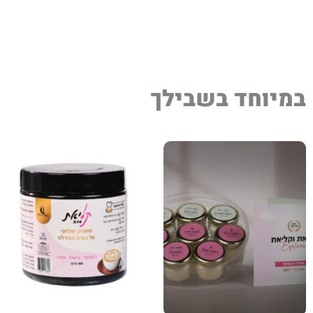
במיוחד בשבילך
למוצר
זה
יש
מספר
סוגים.
ניתן
לבחור
את
האפשרויות
בעמוד
המוצר